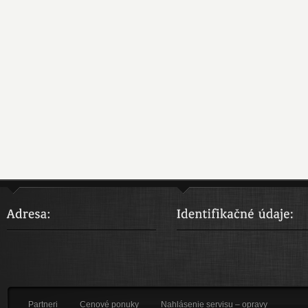
Partneri
Cenové ponuky
Nahlásenie servisu – opravy