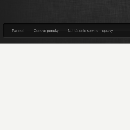
Partneri
Cenové ponuky
Nahlásenie servisu – opravy