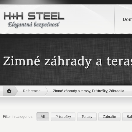
Referencie
Zimné záhrady a terasy, Prístrešky, Zábradlia
Filter in categories:
All
Prístrešky
Terasy
Zábralie
Ba