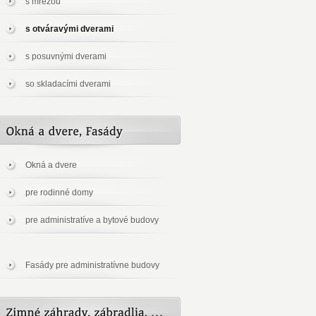
s mrežou
s otváravými dverami
s posuvnými dverami
so skladacími dverami
Okná a dvere
pre rodinné domy
pre administratíve a bytové budovy
Fasády pre administratívne budovy