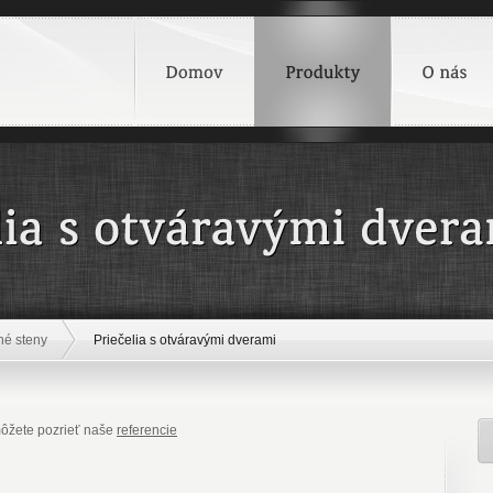
né steny
Priečelia s otváravými dverami
 môžete pozrieť naše
referencie